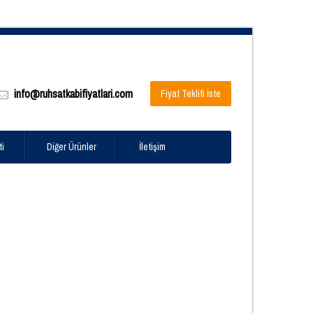
info@ruhsatkabifiyatlari.com
Fiyat Teklifi İste
ti
Diğer Ürünler
İletişim