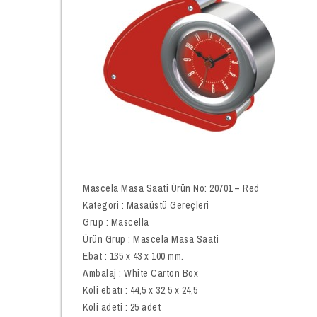
Mascela Masa Saati Ürün No: 20701 – Red
Kategori : Masaüstü Gereçleri
Grup : Mascella
Ürün Grup : Mascela Masa Saati
Ebat : 135 x 43 x 100 mm.
Ambalaj : White Carton Box
Koli ebatı : 44,5 x 32,5 x 24,5
Koli adeti : 25 adet