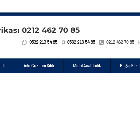
0532 213 54 85
0532 213 54 85
0212 462 70 85
ıfı
Aile Cüzdanı Kılıfı
Metal Anahtarlık
Bagaj Etike