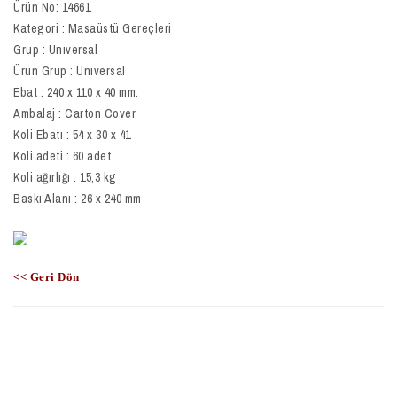
Ürün No: 14661
Kategori : Masaüstü Gereçleri
Grup : Unıversal
Ürün Grup : Unıversal
Ebat : 240 x 110 x 40 mm.
Ambalaj : Carton Cover
Koli Ebatı : 54 x 30 x 41
Koli adeti : 60 adet
Koli ağırlığı : 15,3 kg
Baskı Alanı : 26 x 240 mm
<< Geri Dön