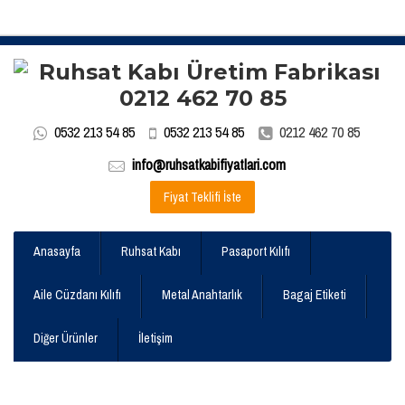
0532 213 54 85
0532 213 54 85
0212 462 70 85
info@ruhsatkabifiyatlari.com
Fiyat Teklifi İste
Anasayfa
Ruhsat Kabı
Pasaport Kılıfı
Aile Cüzdanı Kılıfı
Metal Anahtarlık
Bagaj Etiketi
Diğer Ürünler
İletişim