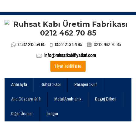
0532 213 54 85
0532 213 54 85
0212 462 70 85
info@ruhsatkabifiyatlari.com
Fiyat Teklifi İste
Anasayfa
Ruhsat Kabı
Pasaport Kılıfı
Aile Cüzdanı Kılıfı
Metal Anahtarlık
Bagaj Etiketi
Diğer Ürünler
İletişim