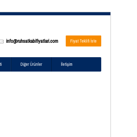
info@ruhsatkabifiyatlari.com
Fiyat Teklifi İste
ti
Diğer Ürünler
İletişim