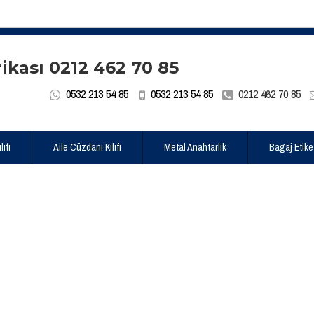
0532 213 54 85
0532 213 54 85
0212 462 70 85
ıfı
Aile Cüzdanı Kılıfı
Metal Anahtarlık
Bagaj Etike