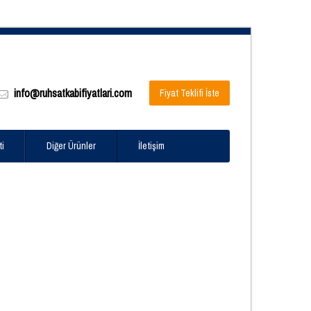
info@ruhsatkabifiyatlari.com
Fiyat Teklifi İste
ti
Diğer Ürünler
İletişim