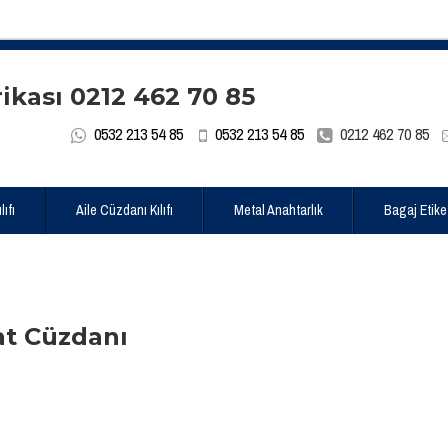
0532 213 54 85
0532 213 54 85
0212 462 70 85
ıfı
Aile Cüzdanı Kılıfı
Metal Anahtarlık
Bagaj Etike
at Cüzdanı