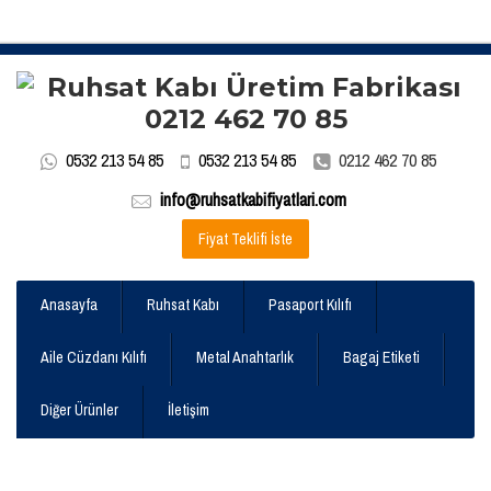
0532 213 54 85
0532 213 54 85
0212 462 70 85
info@ruhsatkabifiyatlari.com
Fiyat Teklifi İste
Anasayfa
Ruhsat Kabı
Pasaport Kılıfı
Aile Cüzdanı Kılıfı
Metal Anahtarlık
Bagaj Etiketi
Diğer Ürünler
İletişim