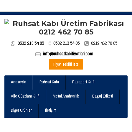
0532 213 54 85
0532 213 54 85
0212 462 70 85
info@ruhsatkabifiyatlari.com
Fiyat Teklifi İste
Anasayfa
Ruhsat Kabı
Pasaport Kılıfı
Aile Cüzdanı Kılıfı
Metal Anahtarlık
Bagaj Etiketi
Diğer Ürünler
İletişim