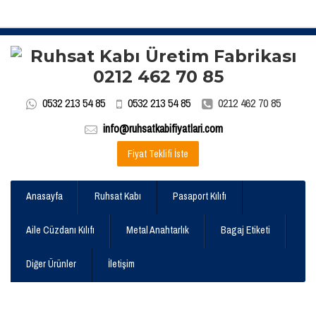
0532 213 54 85
0532 213 54 85
0212 462 70 85
info@ruhsatkabifiyatlari.com
Fiyat Teklifi İste
Anasayfa
Ruhsat Kabı
Pasaport Kılıfı
Aile Cüzdanı Kılıfı
Metal Anahtarlık
Bagaj Etiketi
Diğer Ürünler
İletişim