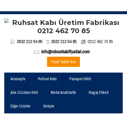
0532 213 54 85
0532 213 54 85
0212 462 70 85
info@ruhsatkabifiyatlari.com
Fiyat Teklifi İste
Anasayfa
Ruhsat Kabı
Pasaport Kılıfı
Aile Cüzdanı Kılıfı
Metal Anahtarlık
Bagaj Etiketi
Diğer Ürünler
İletişim