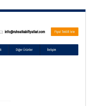
info@ruhsatkabifiyatlari.com
Fiyat Teklifi İste
ti
Diğer Ürünler
İletişim