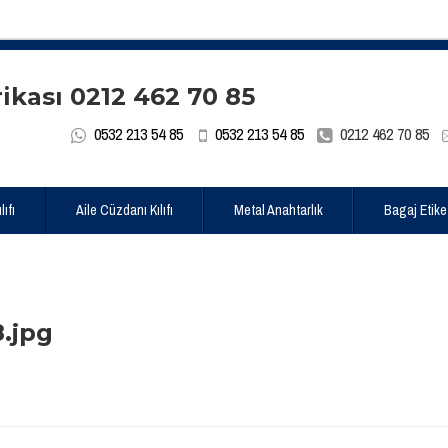
0532 213 54 85
0532 213 54 85
0212 462 70 85
ıfı
Aile Cüzdanı Kılıfı
Metal Anahtarlık
Bagaj Etike
.jpg