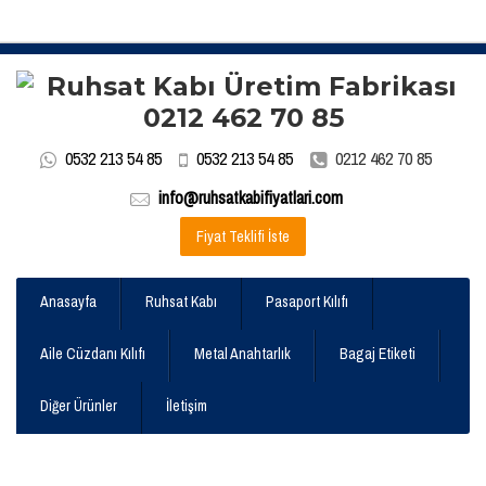
0532 213 54 85
0532 213 54 85
0212 462 70 85
info@ruhsatkabifiyatlari.com
Fiyat Teklifi İste
Anasayfa
Ruhsat Kabı
Pasaport Kılıfı
Aile Cüzdanı Kılıfı
Metal Anahtarlık
Bagaj Etiketi
Diğer Ürünler
İletişim