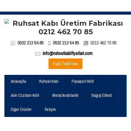
0532 213 54 85
0532 213 54 85
0212 462 70 85
info@ruhsatkabifiyatlari.com
Fiyat Teklifi İste
Anasayfa
Ruhsat Kabı
Pasaport Kılıfı
Aile Cüzdanı Kılıfı
Metal Anahtarlık
Bagaj Etiketi
Diğer Ürünler
İletişim