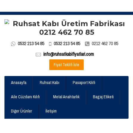
0532 213 54 85
0532 213 54 85
0212 462 70 85
info@ruhsatkabifiyatlari.com
Fiyat Teklifi İste
Anasayfa
Ruhsat Kabı
Pasaport Kılıfı
Aile Cüzdanı Kılıfı
Metal Anahtarlık
Bagaj Etiketi
Diğer Ürünler
İletişim