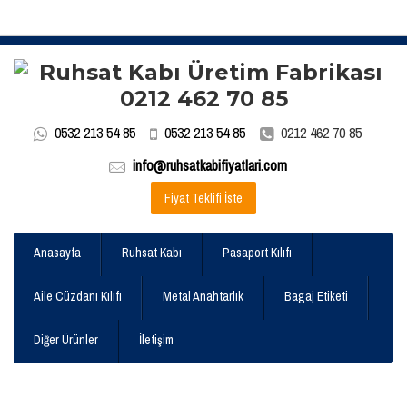
0532 213 54 85
0532 213 54 85
0212 462 70 85
info@ruhsatkabifiyatlari.com
Fiyat Teklifi İste
Anasayfa
Ruhsat Kabı
Pasaport Kılıfı
Aile Cüzdanı Kılıfı
Metal Anahtarlık
Bagaj Etiketi
Diğer Ürünler
İletişim