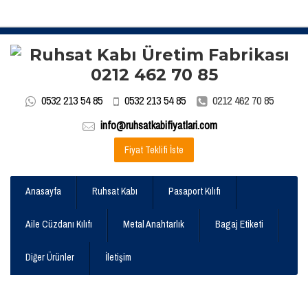
0532 213 54 85
0532 213 54 85
0212 462 70 85
info@ruhsatkabifiyatlari.com
Fiyat Teklifi İste
Anasayfa
Ruhsat Kabı
Pasaport Kılıfı
Aile Cüzdanı Kılıfı
Metal Anahtarlık
Bagaj Etiketi
Diğer Ürünler
İletişim