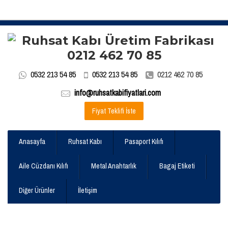
0532 213 54 85
0532 213 54 85
0212 462 70 85
info@ruhsatkabifiyatlari.com
Fiyat Teklifi İste
Anasayfa
Ruhsat Kabı
Pasaport Kılıfı
Aile Cüzdanı Kılıfı
Metal Anahtarlık
Bagaj Etiketi
Diğer Ürünler
İletişim