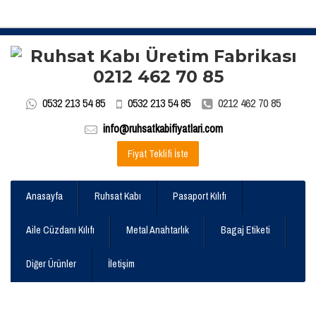
0532 213 54 85
0532 213 54 85
0212 462 70 85
info@ruhsatkabifiyatlari.com
Fiyat Teklifi İste
Anasayfa
Ruhsat Kabı
Pasaport Kılıfı
Aile Cüzdanı Kılıfı
Metal Anahtarlık
Bagaj Etiketi
Diğer Ürünler
İletişim