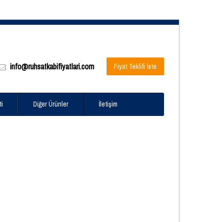
info@ruhsatkabifiyatlari.com
Fiyat Teklifi İste
ti
Diğer Ürünler
İletişim