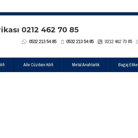
0532 213 54 85
0532 213 54 85
0212 462 70 85
ıfı
Aile Cüzdanı Kılıfı
Metal Anahtarlık
Bagaj Etike