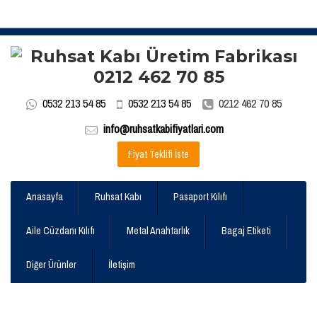
0532 213 54 85
0532 213 54 85
0212 462 70 85
info@ruhsatkabifiyatlari.com
Fiyat Teklifi İste
Anasayfa
Ruhsat Kabı
Pasaport Kılıfı
Aile Cüzdanı Kılıfı
Metal Anahtarlık
Bagaj Etiketi
Diğer Ürünler
İletişim