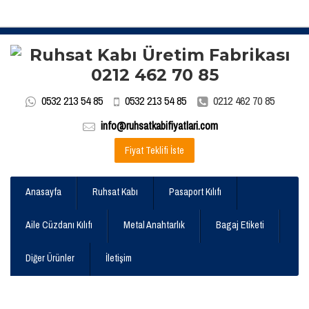
0532 213 54 85
0532 213 54 85
0212 462 70 85
info@ruhsatkabifiyatlari.com
Fiyat Teklifi İste
Anasayfa
Ruhsat Kabı
Pasaport Kılıfı
Aile Cüzdanı Kılıfı
Metal Anahtarlık
Bagaj Etiketi
Diğer Ürünler
İletişim