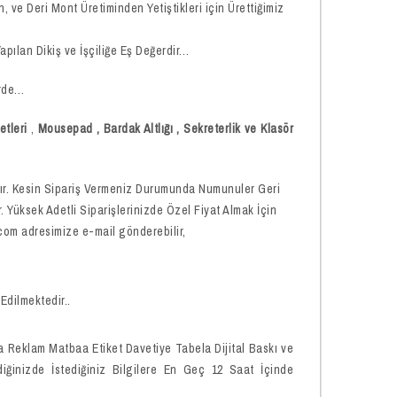
 ve Deri Mont Üretiminden Yetiştikleri için Ürettiğimiz
apılan Dikiş ve İşçiliğe Eş Değerdir…
erde…
etleri
,
Mousepad
,
Bardak Altlığı , Sekreterlik ve Klasör
dır. Kesin Sipariş Vermeniz Durumunda Numunuler Geri
Yüksek Adetli Siparişlerinizde Özel Fiyat Almak İçin
com adresimize e-mail gönderebilir,
Edilmektedir..
a Reklam Matbaa Etiket Davetiye Tabela Dijital Baskı ve
diğinizde İstediğiniz Bilgilere En Geç 12 Saat İçinde