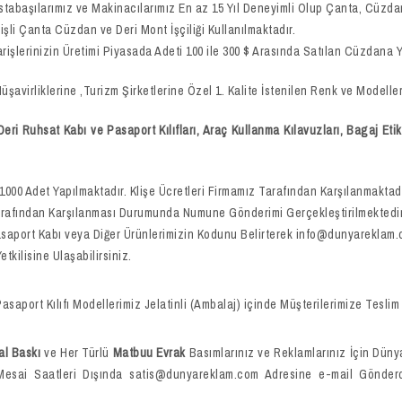
stabaşılarımız ve Makinacılarımız En az 15 Yıl Deneyimli Olup Çanta, Cüzdan,
işli Çanta Cüzdan ve Deri Mont İşçiliği Kullanılmaktadır.
arişlerinizin Üretimi Piyasada Adeti 100 ile 300 $ Arasında Satılan Cüzdana Y
avirliklerine ,Turizm Şirketlerine Özel 1. Kalite İstenilen Renk ve Modell
i Ruhsat Kabı ve Pasaport Kılıfları, Araç Kullanma Kılavuzları, Bagaj Etik
1000 Adet Yapılmaktadır. Klişe Ücretleri Firmamız Tarafından Karşılanmakta
arafından Karşılanması Durumunda Numune Gönderimi Gerçekleştirilmektedir. 
 Pasaport Kabı veya Diğer Ürünlerimizin Kodunu Belirterek info@dunyareklam.
kilisine Ulaşabilirsiniz.
rt Kılıfı Modellerimiz Jelatinli (Ambalaj) içinde Müşterilerimize Teslim 
al Baskı
ve Her Türlü
Matbuu Evrak
Basımlarınız ve Reklamlarınız İçin Düny
iz..Mesai Saatleri Dışında satis@dunyareklam.com Adresine e-mail Gönder