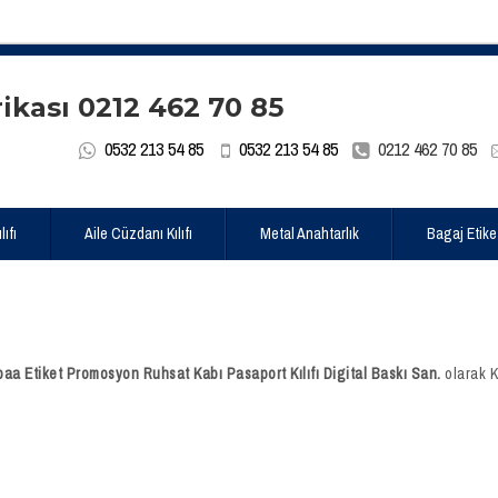
0532 213 54 85
0532 213 54 85
0212 462 70 85
ıfı
Aile Cüzdanı Kılıfı
Metal Anahtarlık
Bagaj Etike
a Etiket Promosyon Ruhsat Kabı Pasaport Kılıfı Digital Baskı San.
olarak 