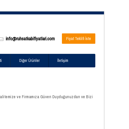
info@ruhsatkabifiyatlari.com
Fiyat Teklifi İste
ti
Diğer Ürünler
İletişim
Kalitemize ve Firmamıza Güven Duyduğunuzdan ve Bizi