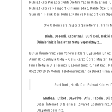
Ruhsat Kabı Pasaport Kılıfı Üretimi Yapan Ustalarımız, U
Ruhsat Kabı ve Pasaport Kılıflarımızda 1. Kalite Özel Dik
Suni deri, Hakiki Deri Ruhsat Kabı ve Pasaport Kılıfı Sip
Oto Galericilere ,Sigorta Şirketlerine ,Trafik Müş
Biala, Desenli, Kabartmalı, Suni Deri, Hakiki Der
Ürünlerimizle İmalattan Satış Yapmaktayız…
Bütün Ürünlerimiz Yeni Yönetmeliklere Uygundur. En Az 
Alınmak Koşuluyla Gidiş – Geliş Kargo Ücreti Müşteri T
Firma İletişim Bilgilerinizi, Beğendiğiniz Ruhsat Kabı,
0532 693 89 15 Mobile Telefonumuzdan da Direkt Firma Yet
Suni Deri , Hakiki Deri Ruhsat Kabı ve Pasapo
Matbaa , Etiket , Davetiye , Afiş , Tabela , Dijit
Diğer İnternet Sitelerimizi Ziyaret Edebilirsin
Ulaşabileceksiniz.