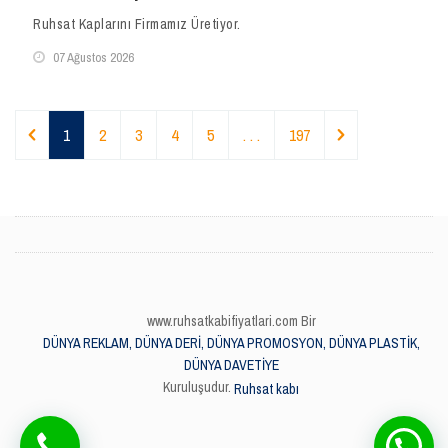
Ruhsat Kaplarını Firmamız Üretiyor.
07 Ağustos 2026
1
2
3
4
5
. . .
197
www.ruhsatkabifiyatlari.com Bir
DÜNYA REKLAM, DÜNYA DERİ, DÜNYA PROMOSYON, DÜNYA PLASTİK,
DÜNYA DAVETİYE
Kuruluşudur.
Ruhsat kabı